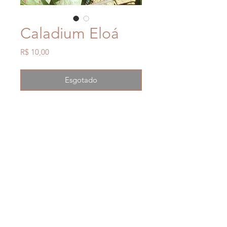
Caladium Eloá
Preço
R$ 10,00
Esgotado
Bulbo do Caladium igual a
imagem!
Canais de atendimento
- Formulário do site
- Facebook Jardim Caladium
- Whatsapp
(43)98481-3086
Forma de envio
- Os envios são feitos por transportadora
toda segunda feira.