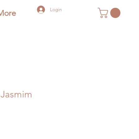
Login
More
 Jasmim