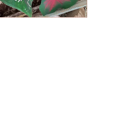
to
Forma 
- Os en
aladium
por tr
1-3086
segunda