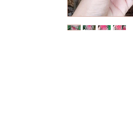
Canais de atendimen
- Formulário do site
- Facebook Jardim C
- Whatsapp (43)9848