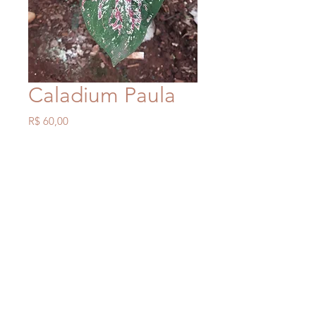
Caladium Paula
Preço
R$ 60,00
Esgotado
Canais de atendimento
- Formulário do site
- Facebook Jardim Caladium
- Whatsapp
(43)98481-3086
Forma de envio
- Os envios são feitos por transportadora
toda segunda feira.