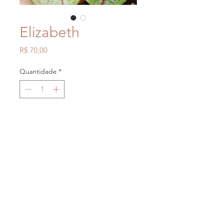
Elizabeth
Preço
R$ 70,00
Quantidade
*
Adicionar ao carrinho
Canais de atendimento
- Formulário do site
- Facebook Jardim Caladium
- Whatsapp
(43)98481-3086
Forma de envio
- Os envios são feitos por transportadora
toda segunda feira.