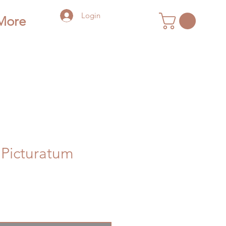
Login
More
Picturatum