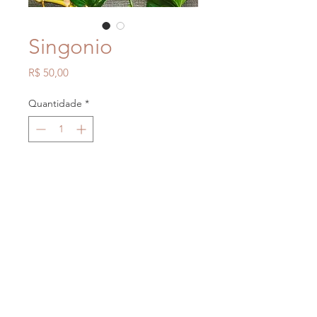
Singonio
Preço
R$ 50,00
Quantidade
*
Adicionar ao carrinho
Canais de atendimento
- Formulário do site
- Facebook Jardim Caladium
- Whatsapp
(43)98481-3086
Forma de envio
- Os envios são feitos por transportadora
toda segunda feira.