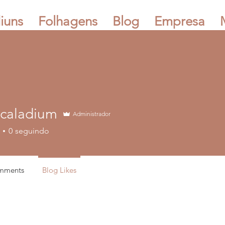
iuns
Folhagens
Blog
Empresa
mcaladium
Administrador
adium
0
seguindo
mments
Blog Likes